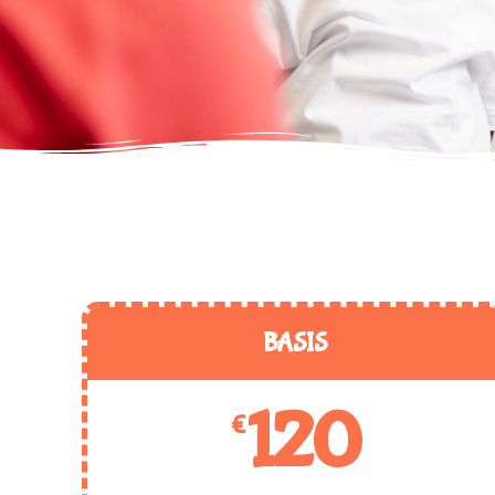
BASIS
120
€