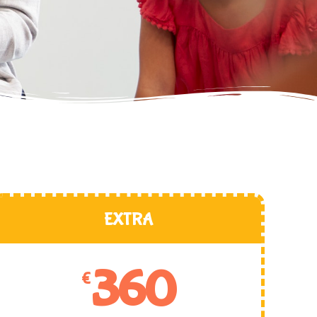
EXTRA
360
€