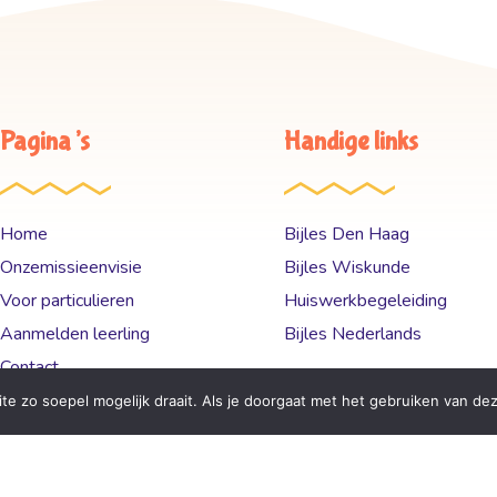
Pagina’s
Handige links
Home
Bijles Den Haag
Onzemissieenvisie
Bijles Wiskunde
Voor particulieren
Huiswerkbegeleiding
Aanmelden leerling
Bijles Nederlands
Contact
Tarieven
e zo soepel mogelijk draait. Als je doorgaat met het gebruiken van dez