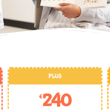
PLUS
240
€