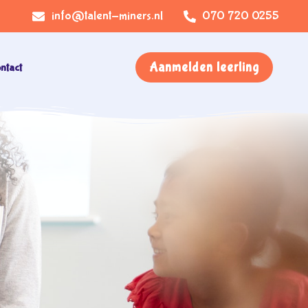
info@talent-miners.nl
070 720 0255
Aanmelden leerling
ntact