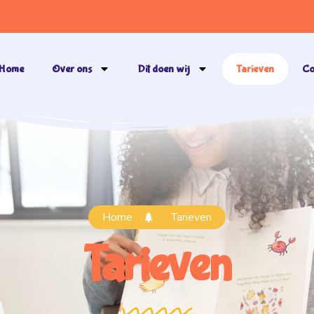
Home
Over ons
Dit doen wij
Tarieven
Co
Home
Tarieven
Tarieven