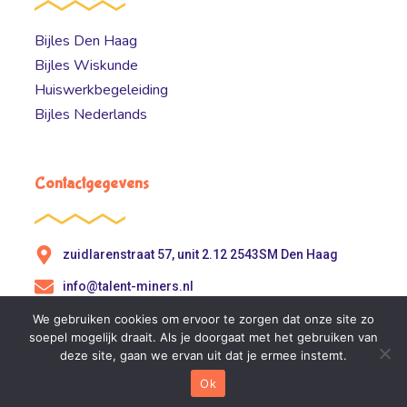
Bijles Den Haag
Bijles Wiskunde
Huiswerkbegeleiding
Bijles Nederlands
Contactgegevens
zuidlarenstraat 57, unit 2.12 2543SM Den Haag
info@talent-miners.nl
0707200255
We gebruiken cookies om ervoor te zorgen dat onze site zo
soepel mogelijk draait. Als je doorgaat met het gebruiken van
deze site, gaan we ervan uit dat je ermee instemt.
Ok